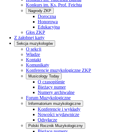
Konkurs im. Ks. Prof. Feichta
Nagrody ZKP
Doroczna
Honorowa
Edukacyjna
Głos ZKP
Z żałobnej karty
Sekcja muzykologów
O sekcji
Władze
Kontakt
Komunikaty
Konferencje muzykologiczne ZKP
Musicology Today
O czasopiśmie
Bieżący numer
Numery archiwalne
Forum Muzykologiczne
Informatorium muzykologiczne
Konferencje i wykłady
Nowości wydawnicze
Odsyłacze
Polski Rocznik Muzykologiczny
Bieżące numery