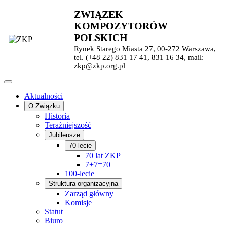
ZWIĄZEK
KOMPOZYTORÓW
POLSKICH
Rynek Starego Miasta 27, 00-272 Warszawa,
tel. (+48 22) 831 17 41, 831 16 34, mail:
zkp@zkp.org.pl
Aktualności
O Związku
Historia
Teraźniejszość
Jubileusze
70-lecie
70 lat ZKP
7+7=70
100-lecie
Struktura organizacyjna
Zarząd główny
Komisje
Statut
Biuro