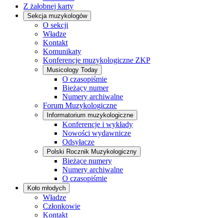
Z żałobnej karty
Sekcja muzykologów
O sekcji
Władze
Kontakt
Komunikaty
Konferencje muzykologiczne ZKP
Musicology Today
O czasopiśmie
Bieżący numer
Numery archiwalne
Forum Muzykologiczne
Informatorium muzykologiczne
Konferencje i wykłady
Nowości wydawnicze
Odsyłacze
Polski Rocznik Muzykologiczny
Bieżące numery
Numery archiwalne
O czasopiśmie
Koło młodych
Władze
Członkowie
Kontakt