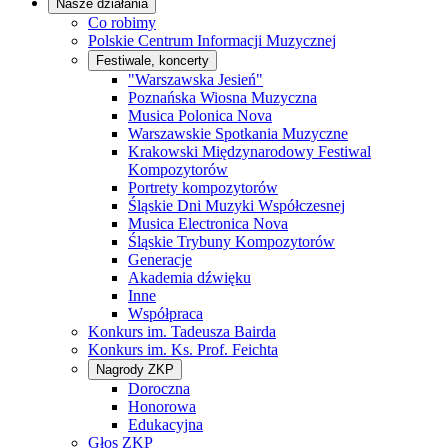
Nasze działania
Co robimy
Polskie Centrum Informacji Muzycznej
Festiwale, koncerty
"Warszawska Jesień"
Poznańska Wiosna Muzyczna
Musica Polonica Nova
Warszawskie Spotkania Muzyczne
Krakowski Międzynarodowy Festiwal
Kompozytorów
Portrety kompozytorów
Śląskie Dni Muzyki Współczesnej
Musica Electronica Nova
Śląskie Trybuny Kompozytorów
Generacje
Akademia dźwięku
Inne
Współpraca
Konkurs im. Tadeusza Bairda
Konkurs im. Ks. Prof. Feichta
Nagrody ZKP
Doroczna
Honorowa
Edukacyjna
Głos ZKP