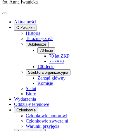
fot. Anna Iwanicka
Aktualności
O Związku
Historia
Teraźniejszość
Jubileusze
70-lecie
70 lat ZKP
7+7=70
100-lecie
Struktura organizacyjna
Zarząd główny
Komisje
Statut
Biuro
Wydarzenia
Oddziały terenowe
Członkowie
Członkowie honorowi
Członkowie zwyczajni
Warunki przyjęcia