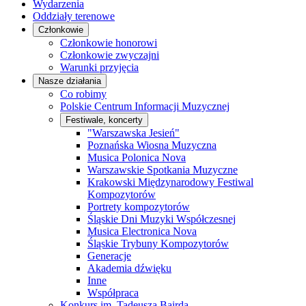
Wydarzenia
Oddziały terenowe
Członkowie
Członkowie honorowi
Członkowie zwyczajni
Warunki przyjęcia
Nasze działania
Co robimy
Polskie Centrum Informacji Muzycznej
Festiwale, koncerty
"Warszawska Jesień"
Poznańska Wiosna Muzyczna
Musica Polonica Nova
Warszawskie Spotkania Muzyczne
Krakowski Międzynarodowy Festiwal
Kompozytorów
Portrety kompozytorów
Śląskie Dni Muzyki Współczesnej
Musica Electronica Nova
Śląskie Trybuny Kompozytorów
Generacje
Akademia dźwięku
Inne
Współpraca
Konkurs im. Tadeusza Bairda