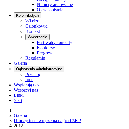
Numery archiwalne
O czasopiśmie
Koło młodych
Władze
Członkowie
Kontakt
Wydarzenia
Festiwale, koncerty
Konkursy
Progress
Regulamin
Galeria
Ogłoszenia administracyjne
Przetargi
Inne
Wspierają nas
Wesprzyj nas
Linki
Start
Galeria
Uroczystości wręczenia nagród ZKP
2012