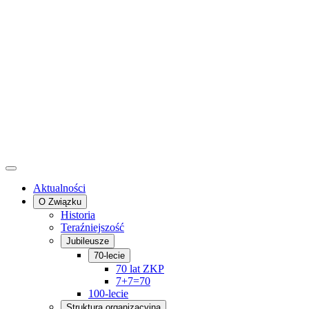
Aktualności
O Związku
Historia
Teraźniejszość
Jubileusze
70-lecie
70 lat ZKP
7+7=70
100-lecie
Struktura organizacyjna