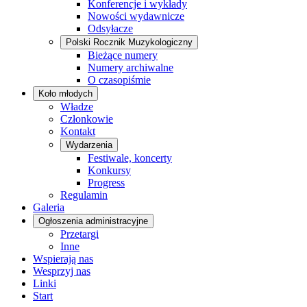
Konferencje i wykłady
Nowości wydawnicze
Odsyłacze
Polski Rocznik Muzykologiczny
Bieżące numery
Numery archiwalne
O czasopiśmie
Koło młodych
Władze
Członkowie
Kontakt
Wydarzenia
Festiwale, koncerty
Konkursy
Progress
Regulamin
Galeria
Ogłoszenia administracyjne
Przetargi
Inne
Wspierają nas
Wesprzyj nas
Linki
Start