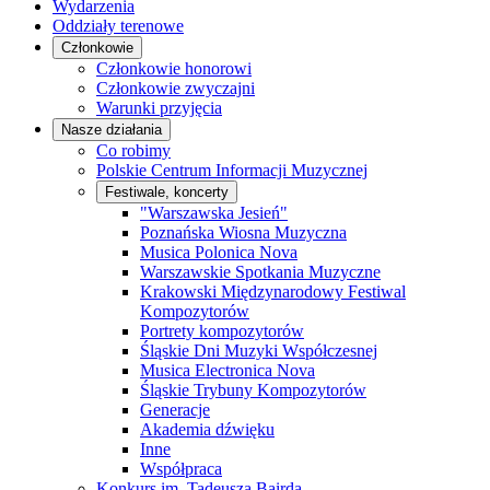
Wydarzenia
Oddziały terenowe
Członkowie
Członkowie honorowi
Członkowie zwyczajni
Warunki przyjęcia
Nasze działania
Co robimy
Polskie Centrum Informacji Muzycznej
Festiwale, koncerty
"Warszawska Jesień"
Poznańska Wiosna Muzyczna
Musica Polonica Nova
Warszawskie Spotkania Muzyczne
Krakowski Międzynarodowy Festiwal
Kompozytorów
Portrety kompozytorów
Śląskie Dni Muzyki Współczesnej
Musica Electronica Nova
Śląskie Trybuny Kompozytorów
Generacje
Akademia dźwięku
Inne
Współpraca
Konkurs im. Tadeusza Bairda