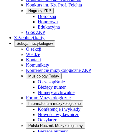
Konkurs im. Ks. Prof. Feichta
Nagrody ZKP
Doroczna
Honorowa
Edukacyjna
Głos ZKP
Z żałobnej karty
Sekcja muzykologów
O sekcji
Władze
Kontakt
Komunikaty
Konferencje muzykologiczne ZKP
Musicology Today
O czasopiśmie
Bieżący numer
Numery archiwalne
Forum Muzykologiczne
Informatorium muzykologiczne
Konferencje i wykłady
Nowości wydawnicze
Odsyłacze
Polski Rocznik Muzykologiczny
Bieżące numery