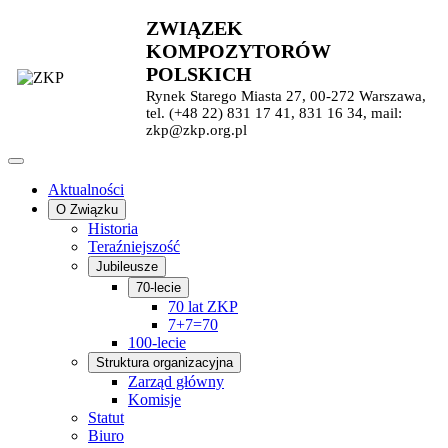
ZWIĄZEK
KOMPOZYTORÓW
POLSKICH
Rynek Starego Miasta 27, 00-272 Warszawa,
tel. (+48 22) 831 17 41, 831 16 34, mail:
zkp@zkp.org.pl
Aktualności
O Związku
Historia
Teraźniejszość
Jubileusze
70-lecie
70 lat ZKP
7+7=70
100-lecie
Struktura organizacyjna
Zarząd główny
Komisje
Statut
Biuro