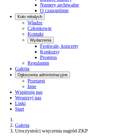
Numery archiwalne
O czasopiśmie
Koło młodych
Władze
Członkowie
Kontakt
Wydarzenia
Festiwale, koncerty
Konkursy
Progress
Regulamin
Galeria
Ogłoszenia administracyjne
Przetargi
Inne
Wspierają nas
Wesprzyj nas
Linki
Start
Galeria
Uroczystości wręczenia nagród ZKP