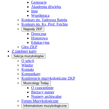
Generacje
Akademia dźwięku
Inne
Współpraca
Konkurs im. Tadeusza Bairda
Konkurs im. Ks. Prof. Feichta
Nagrody ZKP
Doroczna
Honorowa
Edukacyjna
Głos ZKP
Z żałobnej karty
Sekcja muzykologów
O sekcji
Władze
Kontakt
Komunikaty
Konferencje muzykologiczne ZKP
Musicology Today
O czasopiśmie
Bieżący numer
Numery archiwalne
Forum Muzykologiczne
Informatorium muzykologiczne