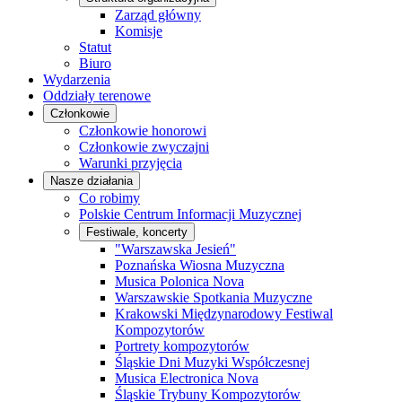
Zarząd główny
Komisje
Statut
Biuro
Wydarzenia
Oddziały terenowe
Członkowie
Członkowie honorowi
Członkowie zwyczajni
Warunki przyjęcia
Nasze działania
Co robimy
Polskie Centrum Informacji Muzycznej
Festiwale, koncerty
"Warszawska Jesień"
Poznańska Wiosna Muzyczna
Musica Polonica Nova
Warszawskie Spotkania Muzyczne
Krakowski Międzynarodowy Festiwal
Kompozytorów
Portrety kompozytorów
Śląskie Dni Muzyki Współczesnej
Musica Electronica Nova
Śląskie Trybuny Kompozytorów