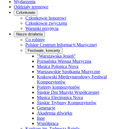
Wydarzenia
Oddziały terenowe
Członkowie
Członkowie honorowi
Członkowie zwyczajni
Warunki przyjęcia
Nasze działania
Co robimy
Polskie Centrum Informacji Muzycznej
Festiwale, koncerty
"Warszawska Jesień"
Poznańska Wiosna Muzyczna
Musica Polonica Nova
Warszawskie Spotkania Muzyczne
Krakowski Międzynarodowy Festiwal
Kompozytorów
Portrety kompozytorów
Śląskie Dni Muzyki Współczesnej
Musica Electronica Nova
Śląskie Trybuny Kompozytorów
Generacje
Akademia dźwięku
Inne
Współpraca
Konkurs im. Tadeusza Bairda