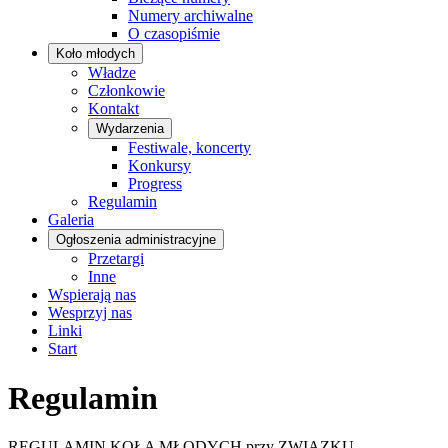
Numery archiwalne
O czasopiśmie
Koło młodych
Władze
Członkowie
Kontakt
Wydarzenia
Festiwale, koncerty
Konkursy
Progress
Regulamin
Galeria
Ogłoszenia administracyjne
Przetargi
Inne
Wspierają nas
Wesprzyj nas
Linki
Start
Regulamin
REGULAMIN KOŁA MŁODYCH przy ZWIĄZKU