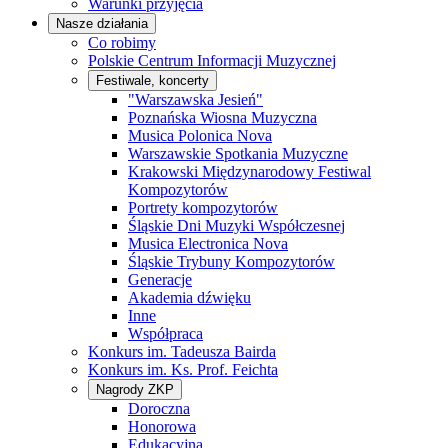
Warunki przyjęcia
Nasze działania
Co robimy
Polskie Centrum Informacji Muzycznej
Festiwale, koncerty
"Warszawska Jesień"
Poznańska Wiosna Muzyczna
Musica Polonica Nova
Warszawskie Spotkania Muzyczne
Krakowski Międzynarodowy Festiwal
Kompozytorów
Portrety kompozytorów
Śląskie Dni Muzyki Współczesnej
Musica Electronica Nova
Śląskie Trybuny Kompozytorów
Generacje
Akademia dźwięku
Inne
Współpraca
Konkurs im. Tadeusza Bairda
Konkurs im. Ks. Prof. Feichta
Nagrody ZKP
Doroczna
Honorowa
Edukacyjna