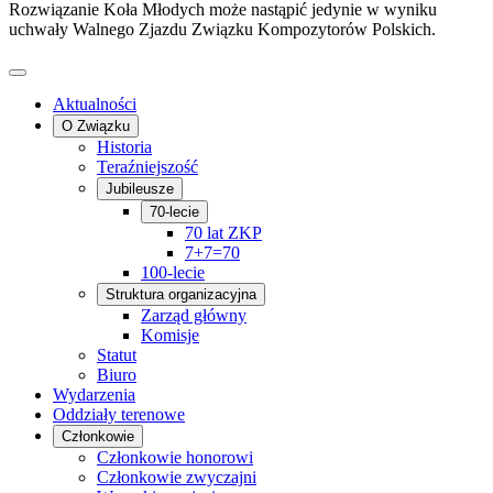
Rozwiązanie Koła Młodych może nastąpić jedynie w wyniku
uchwały Walnego Zjazdu Związku Kompozytorów Polskich.
Aktualności
O Związku
Historia
Teraźniejszość
Jubileusze
70-lecie
70 lat ZKP
7+7=70
100-lecie
Struktura organizacyjna
Zarząd główny
Komisje
Statut
Biuro
Wydarzenia
Oddziały terenowe
Członkowie
Członkowie honorowi
Członkowie zwyczajni