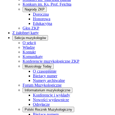
Konkurs im. Ks. Prof. Feichta
Nagrody ZKP
Doroczna
Honorowa
Edukacyjna
Głos ZKP
Z żałobnej karty
Sekcja muzykologów
O sekcji
Władze
Kontakt
Komunikaty
Konferencje muzykologiczne ZKP
Musicology Today
O czasopiśmie
Bieżący numer
Numery archiwalne
Forum Muzykologiczne
Informatorium muzykologiczne
Konferencje i wykłady
Nowości wydawnicze
Odsyłacze
Polski Rocznik Muzykologiczny
Bieżące numery