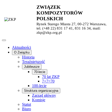
ZWIĄZEK
KOMPOZYTORÓW
POLSKICH
Rynek Starego Miasta 27, 00-272 Warszawa,
tel. (+48 22) 831 17 41, 831 16 34, mail:
zkp@zkp.org.pl
Aktualności
O Związku
Historia
Teraźniejszość
Jubileusze
70-lecie
70 lat ZKP
7+7=70
100-lecie
Struktura organizacyjna
Zarząd główny
Komisje
Statut
Biuro