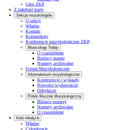
Głos ZKP
Z żałobnej karty
Sekcja muzykologów
O sekcji
Władze
Kontakt
Komunikaty
Konferencje muzykologiczne ZKP
Musicology Today
O czasopiśmie
Bieżący numer
Numery archiwalne
Forum Muzykologiczne
Informatorium muzykologiczne
Konferencje i wykłady
Nowości wydawnicze
Odsyłacze
Polski Rocznik Muzykologiczny
Bieżące numery
Numery archiwalne
O czasopiśmie
Koło młodych
Władze
Członkowie