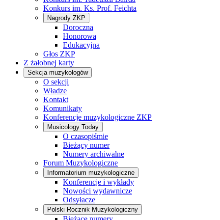
Konkurs im. Ks. Prof. Feichta
Nagrody ZKP
Doroczna
Honorowa
Edukacyjna
Głos ZKP
Z żałobnej karty
Sekcja muzykologów
O sekcji
Władze
Kontakt
Komunikaty
Konferencje muzykologiczne ZKP
Musicology Today
O czasopiśmie
Bieżący numer
Numery archiwalne
Forum Muzykologiczne
Informatorium muzykologiczne
Konferencje i wykłady
Nowości wydawnicze
Odsyłacze
Polski Rocznik Muzykologiczny
Bieżące numery