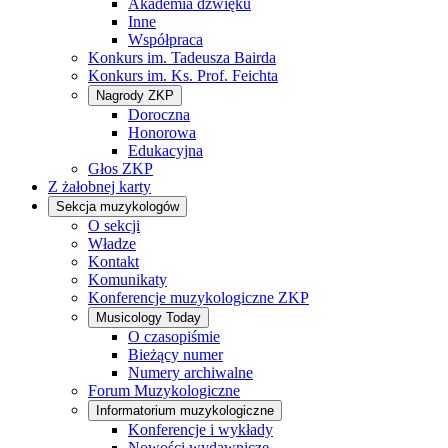
Akademia dźwięku
Inne
Współpraca
Konkurs im. Tadeusza Bairda
Konkurs im. Ks. Prof. Feichta
Nagrody ZKP
Doroczna
Honorowa
Edukacyjna
Głos ZKP
Z żałobnej karty
Sekcja muzykologów
O sekcji
Władze
Kontakt
Komunikaty
Konferencje muzykologiczne ZKP
Musicology Today
O czasopiśmie
Bieżący numer
Numery archiwalne
Forum Muzykologiczne
Informatorium muzykologiczne
Konferencje i wykłady
Nowości wydawnicze