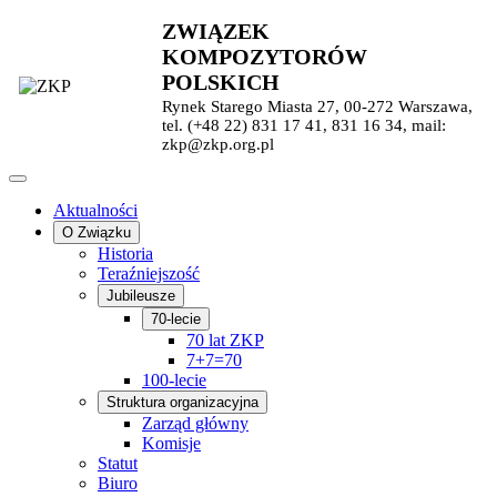
ZWIĄZEK
KOMPOZYTORÓW
POLSKICH
Rynek Starego Miasta 27, 00-272 Warszawa,
tel. (+48 22) 831 17 41, 831 16 34, mail:
zkp@zkp.org.pl
Aktualności
O Związku
Historia
Teraźniejszość
Jubileusze
70-lecie
70 lat ZKP
7+7=70
100-lecie
Struktura organizacyjna
Zarząd główny
Komisje
Statut
Biuro