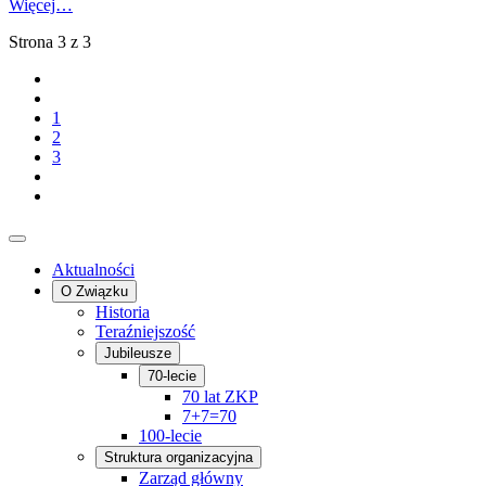
Więcej…
Strona 3 z 3
1
2
3
Aktualności
O Związku
Historia
Teraźniejszość
Jubileusze
70-lecie
70 lat ZKP
7+7=70
100-lecie
Struktura organizacyjna
Zarząd główny