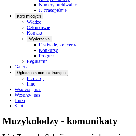
Numery archiwalne
O czasopiśmie
Koło młodych
Władze
Członkowie
Kontakt
Wydarzenia
Festiwale, koncerty
Konkursy
Progress
Regulamin
Galeria
Ogłoszenia administracyjne
Przetargi
Inne
Wspierają nas
Wesprzyj nas
Linki
Start
Muzykolodzy - komunikaty