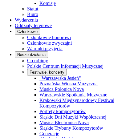
Komisje
Statut
Biuro
Wydarzenia
Oddziały terenowe
Członkowie
Członkowie honorowi
Członkowie zwyczajni
Warunki przyjęcia
Nasze działania
Co robimy
Polskie Centrum Informacji Muzycznej
Festiwale, koncerty
"Warszawska Jesień"
Poznańska Wiosna Muzyczna
Musica Polonica Nova
Warszawskie Spotkania Muzyczne
Krakowski Międzynarodowy Festiwal
Kompozytorów
Portrety kompozytorów
Śląskie Dni Muzyki Współczesnej
Musica Electronica Nova
Śląskie Trybuny Kompozytorów
Generacje