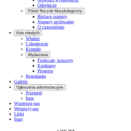
Odsyłacze
Polski Rocznik Muzykologiczny
Bieżące numery
Numery archiwalne
O czasopiśmie
Koło młodych
Władze
Członkowie
Kontakt
Wydarzenia
Festiwale, koncerty
Konkursy
Progress
Regulamin
Galeria
Ogłoszenia administracyjne
Przetargi
Inne
Wspierają nas
Wesprzyj nas
Linki
Start
© 2025 ZKP