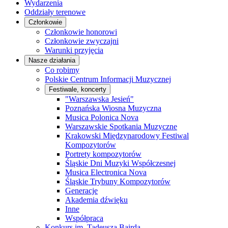
Wydarzenia
Oddziały terenowe
Członkowie
Członkowie honorowi
Członkowie zwyczajni
Warunki przyjęcia
Nasze działania
Co robimy
Polskie Centrum Informacji Muzycznej
Festiwale, koncerty
"Warszawska Jesień"
Poznańska Wiosna Muzyczna
Musica Polonica Nova
Warszawskie Spotkania Muzyczne
Krakowski Międzynarodowy Festiwal
Kompozytorów
Portrety kompozytorów
Śląskie Dni Muzyki Współczesnej
Musica Electronica Nova
Śląskie Trybuny Kompozytorów
Generacje
Akademia dźwięku
Inne
Współpraca
Konkurs im. Tadeusza Bairda