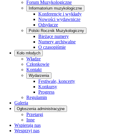
Forum Muzykologiczne
Informatorium muzykologiczne
Konferencje i wykłady
Nowości wydawnicze
Odsyłacze
Polski Rocznik Muzykologiczny
Bieżące numery
Numery archiwalne
O czasopiśmie
Koło młodych
Władze
Członkowie
Kontakt
Wydarzenia
Festiwale, koncerty
Konkursy
Progress
Regulamin
Galeria
Ogłoszenia administracyjne
Przetargi
Inne
Wspierają nas
Wesprzyj nas