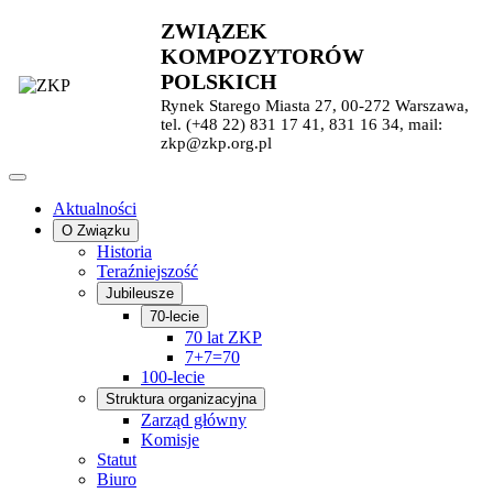
ZWIĄZEK
KOMPOZYTORÓW
POLSKICH
Rynek Starego Miasta 27, 00-272 Warszawa,
tel. (+48 22) 831 17 41, 831 16 34, mail:
zkp@zkp.org.pl
Aktualności
O Związku
Historia
Teraźniejszość
Jubileusze
70-lecie
70 lat ZKP
7+7=70
100-lecie
Struktura organizacyjna
Zarząd główny
Komisje
Statut
Biuro