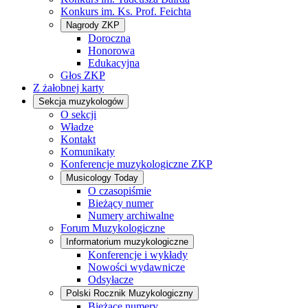
Konkurs im. Ks. Prof. Feichta
Nagrody ZKP
Doroczna
Honorowa
Edukacyjna
Głos ZKP
Z żałobnej karty
Sekcja muzykologów
O sekcji
Władze
Kontakt
Komunikaty
Konferencje muzykologiczne ZKP
Musicology Today
O czasopiśmie
Bieżący numer
Numery archiwalne
Forum Muzykologiczne
Informatorium muzykologiczne
Konferencje i wykłady
Nowości wydawnicze
Odsyłacze
Polski Rocznik Muzykologiczny
Bieżące numery