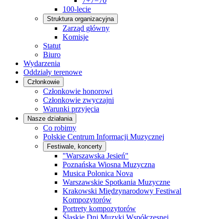
7+7=70
100-lecie
Struktura organizacyjna
Zarząd główny
Komisje
Statut
Biuro
Wydarzenia
Oddziały terenowe
Członkowie
Członkowie honorowi
Członkowie zwyczajni
Warunki przyjęcia
Nasze działania
Co robimy
Polskie Centrum Informacji Muzycznej
Festiwale, koncerty
"Warszawska Jesień"
Poznańska Wiosna Muzyczna
Musica Polonica Nova
Warszawskie Spotkania Muzyczne
Krakowski Międzynarodowy Festiwal
Kompozytorów
Portrety kompozytorów
Śląskie Dni Muzyki Współczesnej