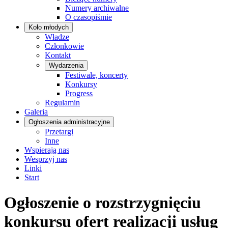
Numery archiwalne
O czasopiśmie
Koło młodych
Władze
Członkowie
Kontakt
Wydarzenia
Festiwale, koncerty
Konkursy
Progress
Regulamin
Galeria
Ogłoszenia administracyjne
Przetargi
Inne
Wspierają nas
Wesprzyj nas
Linki
Start
Ogłoszenie o rozstrzygnięciu
konkursu ofert realizacji usług