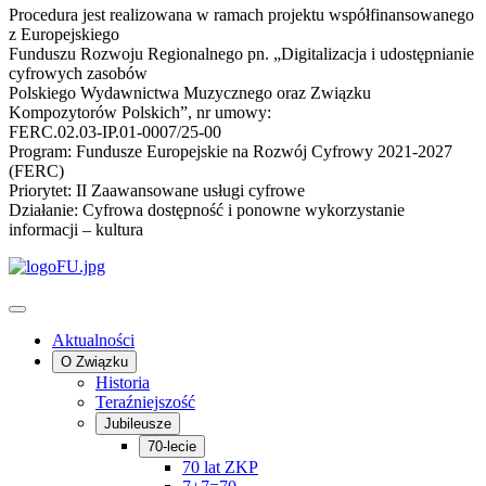
Procedura jest realizowana w ramach projektu współfinansowanego
z Europejskiego
Funduszu Rozwoju Regionalnego pn. „Digitalizacja i udostępnianie
cyfrowych zasobów
Polskiego Wydawnictwa Muzycznego oraz Związku
Kompozytorów Polskich”, nr umowy:
FERC.02.03-IP.01-0007/25-00
Program: Fundusze Europejskie na Rozwój Cyfrowy 2021-2027
(FERC)
Priorytet: II Zaawansowane usługi cyfrowe
Działanie: Cyfrowa dostępność i ponowne wykorzystanie
informacji – kultura
Aktualności
O Związku
Historia
Teraźniejszość
Jubileusze
70-lecie
70 lat ZKP