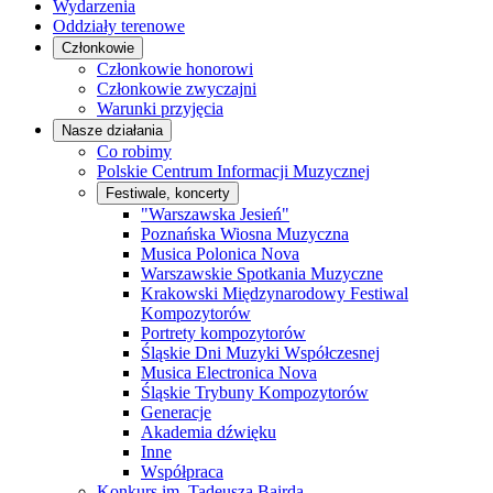
Wydarzenia
Oddziały terenowe
Członkowie
Członkowie honorowi
Członkowie zwyczajni
Warunki przyjęcia
Nasze działania
Co robimy
Polskie Centrum Informacji Muzycznej
Festiwale, koncerty
"Warszawska Jesień"
Poznańska Wiosna Muzyczna
Musica Polonica Nova
Warszawskie Spotkania Muzyczne
Krakowski Międzynarodowy Festiwal
Kompozytorów
Portrety kompozytorów
Śląskie Dni Muzyki Współczesnej
Musica Electronica Nova
Śląskie Trybuny Kompozytorów
Generacje
Akademia dźwięku
Inne
Współpraca
Konkurs im. Tadeusza Bairda