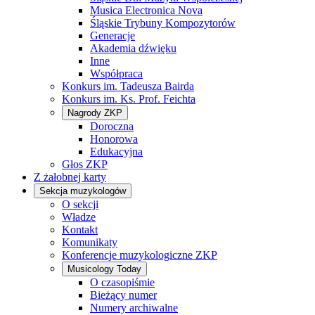
Musica Electronica Nova
Śląskie Trybuny Kompozytorów
Generacje
Akademia dźwięku
Inne
Współpraca
Konkurs im. Tadeusza Bairda
Konkurs im. Ks. Prof. Feichta
Nagrody ZKP
Doroczna
Honorowa
Edukacyjna
Głos ZKP
Z żałobnej karty
Sekcja muzykologów
O sekcji
Władze
Kontakt
Komunikaty
Konferencje muzykologiczne ZKP
Musicology Today
O czasopiśmie
Bieżący numer
Numery archiwalne