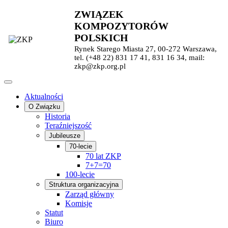
ZWIĄZEK
KOMPOZYTORÓW
POLSKICH
Rynek Starego Miasta 27, 00-272 Warszawa,
tel. (+48 22) 831 17 41, 831 16 34, mail:
zkp@zkp.org.pl
Aktualności
O Związku
Historia
Teraźniejszość
Jubileusze
70-lecie
70 lat ZKP
7+7=70
100-lecie
Struktura organizacyjna
Zarząd główny
Komisje
Statut
Biuro